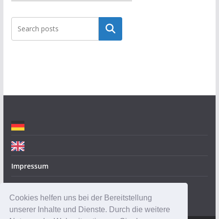
a
t
Suchen
e
g
o
r
i
e
n
Impressum
Datenschutz
Cookies helfen uns bei der Bereitstellung
unserer Inhalte und Dienste. Durch die weitere