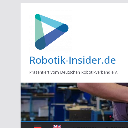
Zum
Inhalt
springen
Robotik-Insider.de
Präsentiert vom Deutschen Robotikverband e.V.