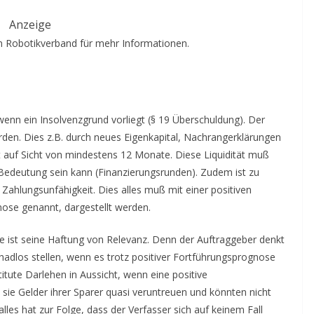
Anzeige
 Robotikverband für mehr Informationen.
n ein Insolvenzgrund vorliegt (§ 19 Überschuldung). Der
rden. Dies z.B. durch neues Eigenkapital, Nachrangerklärungen
t auf Sicht von mindestens 12 Monate. Diese Liquidität muß
n Bedeutung sein kann (Finanzierungsrunden). Zudem ist zu
ahlungsunfähigkeit. Dies alles muß mit einer positiven
se genannt, dargestellt werden.
e ist seine Haftung von Relevanz. Denn der Auftraggeber denkt
schadlos stellen, wenn es trotz positiver Fortführungsprognose
titute Darlehen in Aussicht, wenn eine positive
sie Gelder ihrer Sparer quasi veruntreuen und könnten nicht
alles hat zur Folge, dass der Verfasser sich auf keinem Fall