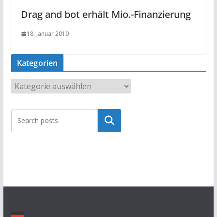
Drag and bot erhält Mio.-Finanzierung
18. Januar 2019
Kategorien
K
a
t
Suchen
e
g
o
r
i
e
n