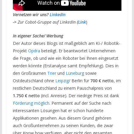
V
ernetzen wir uns?
LinkedIn
->
Zur Cobot-Gruppe auf LinkedIn
(
Link
)
I
n eigener Sache/ Werbung
Der Autor dieses Blogs ist maßgeblich am KI-/ Robotik-
Projekt
Opdra
beteiligt. Er beantwortet Unternehmen
die Frage, ob und wie ein Roboter bei Ihnen eingesetzt
werden könnte (Erstanalyse samt Empfehlung). Dies in
den Großräumen
Trier
und
Lüneburg
sowie
Ostdeutschland ohne
Leipzig
/ Berlin für
700 € netto
, im
restlichen Deutschland zu einem Pauschalpreis von
1.750 € netto
(incl. Anreise). Der niedrige Preis ist dank
Förderung möglich
. Permanent auf der Suche nach
interessanten Lösungen hat er schon hunderte
Applikationen gesehen. Aus diesem Grund gehören
auch Großunternehmen zu seinen Kunden, die zwar
über Know how verfügen, aber nicht den gesamten