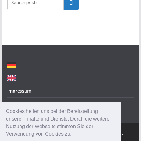
Suchen
e
g
o
r
i
e
n
Impressum
Datenschutz
Cookies helfen uns bei der Bereitstellung
unserer Inhalte und Dienste. Durch die weitere
Nutzung der Webseite stimmen Sie der
Verwendung von Cookies zu.
Copyright © 2026
Robotik-Insider.de
. Alle Rechte