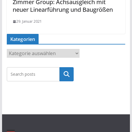
Zimmer Group: Achsausgleich mit
neuer Linearführung und Baugrößen
29. Januar 2021
Kategorien
K
a
t
Suchen
e
g
o
r
i
e
n