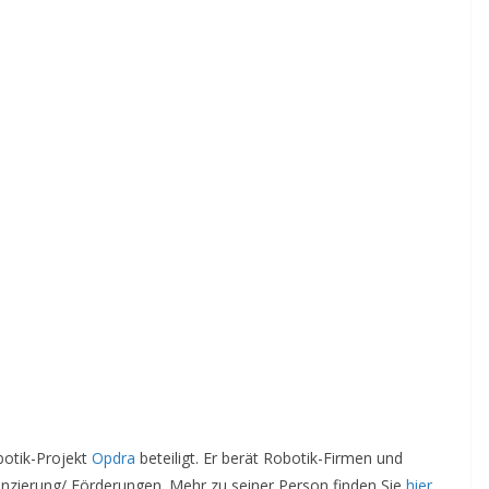
botik-Projekt
Opdra
beteiligt. Er berät Robotik-Firmen und
nzierung/ Förderungen. Mehr zu seiner Person finden Sie
hier
.