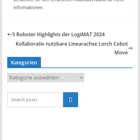
Informationen.
5 Roboter Highlights der LogiMAT 2024
Kollaborativ nutzbare Linearachse Lorch Cobot
Move
Kategorien
K
a
t
Suchen
e
g
o
r
i
e