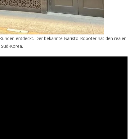
unden entdeckt. Der bekannte Baristo-Roboter hat den realen
 Süd-Korea.