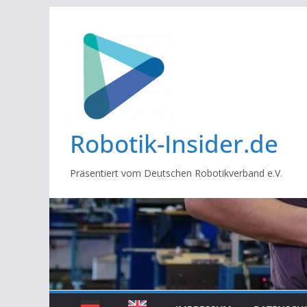
Zum
Inhalt
springen
Robotik-Insider.de
Präsentiert vom Deutschen Robotikverband e.V.