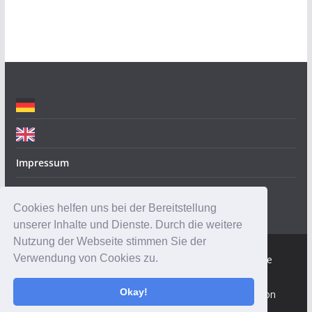
o
r
i
e
n
Impressum
Datenschutz
Cookies helfen uns bei der Bereitstellung
unserer Inhalte und Dienste. Durch die weitere
Nutzung der Webseite stimmen Sie der
Verwendung von Cookies zu.
Copyright © 2026
Robotik-Insider.de
. Alle Rechte
vorbehalten.
Okay!
Theme:
ColorMag
von ThemeGrill. Präsentiert von
WordPress
.