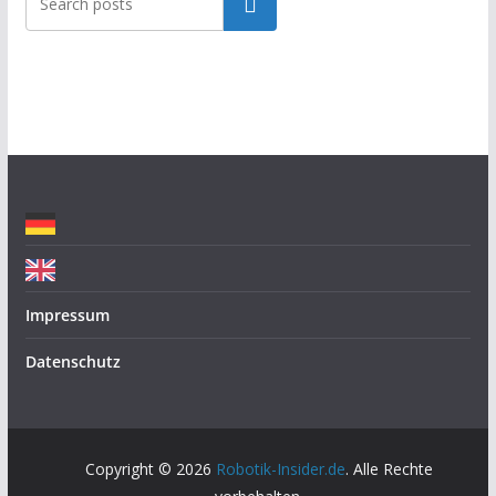
Suchen
e
g
o
r
i
e
n
Impressum
Datenschutz
Copyright © 2026
Robotik-Insider.de
. Alle Rechte