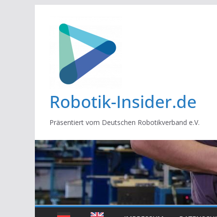
Zum
Inhalt
springen
Robotik-Insider.de
Präsentiert vom Deutschen Robotikverband e.V.