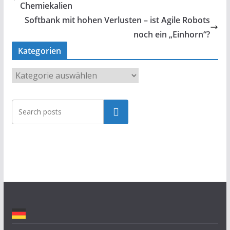
Chemiekalien
Softbank mit hohen Verlusten – ist Agile Robots
noch ein „Einhorn“?
Kategorien
K
a
t
Suchen
e
g
o
r
i
e
n