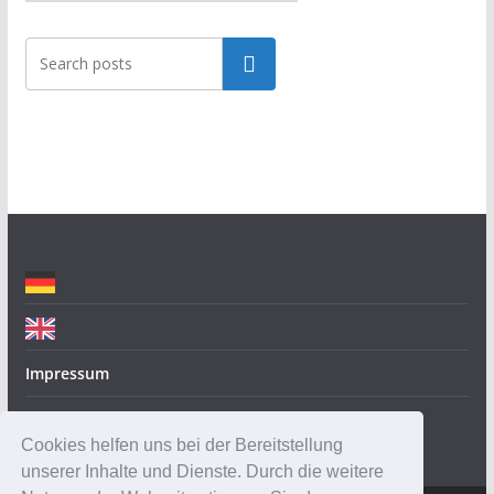
a
t
Suchen
e
g
o
r
i
e
n
Impressum
Datenschutz
Cookies helfen uns bei der Bereitstellung
unserer Inhalte und Dienste. Durch die weitere