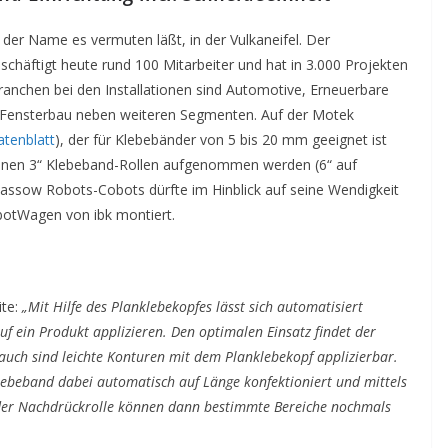
er Name es vermuten läßt, in der Vulkaneifel. Der
häftigt heute rund 100 Mitarbeiter und hat in 3.000 Projekten
Branchen bei den Installationen sind Automotive, Erneuerbare
nd Fensterbau neben weiteren Segmenten. Auf der Motek
tenblatt
), der für Klebebänder von 5 bis 20 mm geeignet ist
önnen 3“ Klebeband-Rollen aufgenommen werden (6“ auf
Kassow Robots-Cobots dürfte im Hinblick auf seine Wendigkeit
obotWagen von ibk montiert.
ite:
„Mit Hilfe des Planklebekopfes lässt sich automatisiert
uf ein Produkt applizieren. Den optimalen Einsatz findet der
auch sind leichte Konturen mit dem Planklebekopf applizierbar.
Klebeband dabei automatisch auf Länge konfektioniert und mittels
e der Nachdrückrolle können dann bestimmte Bereiche nochmals