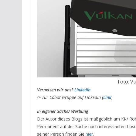
Foto: V
V
ernetzen wir uns?
LinkedIn
->
Zur Cobot-Gruppe auf LinkedIn
(
Link
)
I
n eigener Sache/ Werbung
Der Autor dieses Blogs ist maßgeblich am KI-/ Ro
Permanent auf der Suche nach interessanten Lösu
seiner Person finden Sie
hier
.