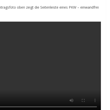
itragsfoto oben zeigt die Seitenleiste eines PKW – einwandfrei