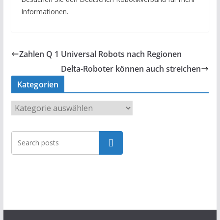
Informationen.
Zahlen Q 1 Universal Robots nach Regionen
Delta-Roboter können auch streichen
Kategorien
K
a
t
Suchen
e
g
o
r
i
e
n