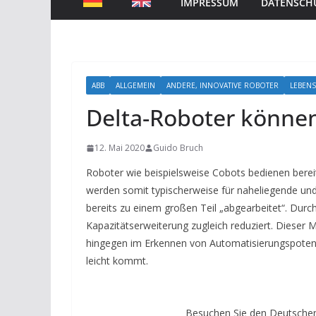
IMPRESSUM
DATENSCH
ABB
ALLGEMEIN
ANDERE, INNOVATIVE ROBOTER
LEBENS
Delta-Roboter können
12. Mai 2020
Guido Bruch
Roboter wie beispielsweise Cobots bedienen bere
werden somit typischerweise für naheliegende und
bereits zu einem großen Teil „abgearbeitet“. Durc
Kapazitätserweiterung zugleich reduziert. Dieser M
hingegen im Erkennen von Automatisierungspotenti
leicht kommt.
Besuchen Sie den Deutschen