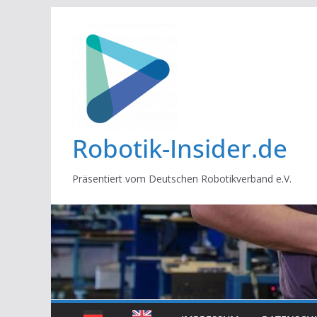
Zum
Inhalt
springen
Robotik-Insider.de
Präsentiert vom Deutschen Robotikverband e.V.