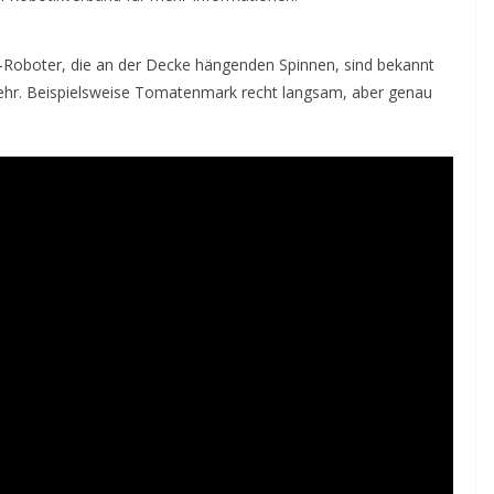
lta-Roboter, die an der Decke hängenden Spinnen, sind bekannt
 mehr. Beispielsweise Tomatenmark recht langsam, aber genau