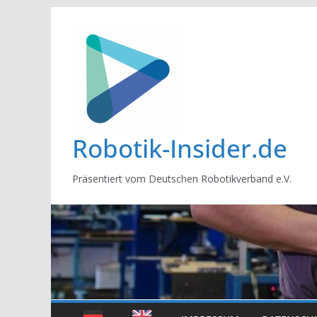
Zum
Inhalt
springen
Robotik-Insider.de
Präsentiert vom Deutschen Robotikverband e.V.