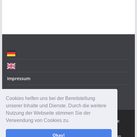
g
o
r
i
e
n
Impressum
Datenschutz
Cookies helfen uns bei der Bereitstellung
unserer Inhalte und Dienste. Durch die weitere
Nutzung der Webseite stimmen Sie der
Verwendung von Cookies zu.
Copyright © 2026
Robotik-Insider.de
. Alle Rechte
vorbehalten.
Okay!
Theme:
ColorMag
von ThemeGrill. Präsentiert von