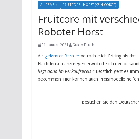
ALLGEMEIN
FRUITCORE - HORST (KEIN COBOT)
Fruitcore mit verschi
Roboter Horst
31. Januar 2021
Guido Bruch
Als
gelernter Berater
betrachte ich Pricing als da
Nachdenken anzuregen erweiterte ich den bekannt
liegt dann im Verkaufspreis?
“ Letztlich geht es i
bekommen. Hier können auch Preismodelle helfen
Besuchen Sie den Deutschen