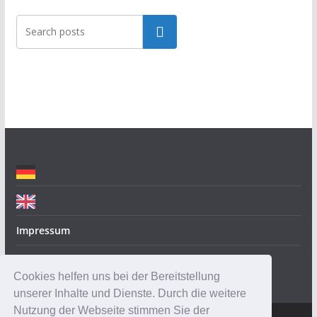
t
Suchen
e
g
o
r
i
e
n
Impressum
Datenschutz
Cookies helfen uns bei der Bereitstellung
unserer Inhalte und Dienste. Durch die weitere
Nutzung der Webseite stimmen Sie der