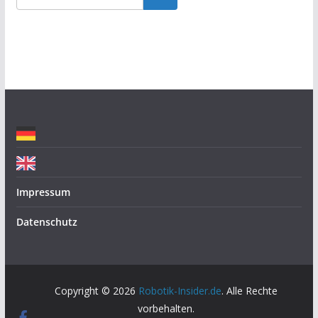
g
o
r
i
e
n
Impressum
Datenschutz
Copyright © 2026
Robotik-Insider.de
. Alle Rechte
vorbehalten.