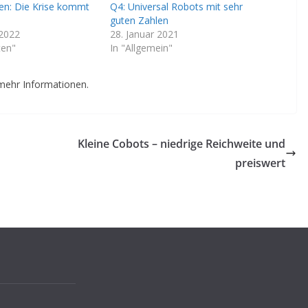
en: Die Krise kommt
Q4: Universal Robots mit sehr
guten Zahlen
 2022
28. Januar 2021
ten"
In "Allgemein"
mehr Informationen.
Kleine Cobots – niedrige Reichweite und
preiswert