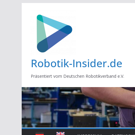
Zum
Inhalt
springen
Robotik-Insider.de
Präsentiert vom Deutschen Robotikverband e.V.