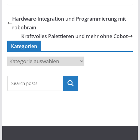
Hardware-Integration und Programmierung mit
robobrain
Kraftvolles Palettieren und mehr ohne Cobot
Kategorien
K
a
t
Suchen
e
g
o
r
i
e
n