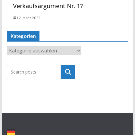
Verkaufsargument Nr. 1?
12. März 2022
Kategorien
K
a
t
Suchen
e
g
o
r
i
e
n