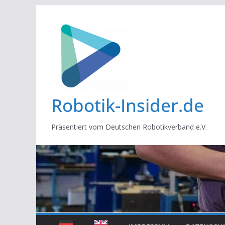
Zum
Inhalt
springen
Robotik-Insider.de
Präsentiert vom Deutschen Robotikverband e.V.