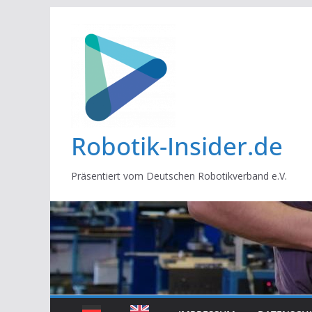
Zum
Inhalt
springen
Robotik-Insider.de
Präsentiert vom Deutschen Robotikverband e.V.