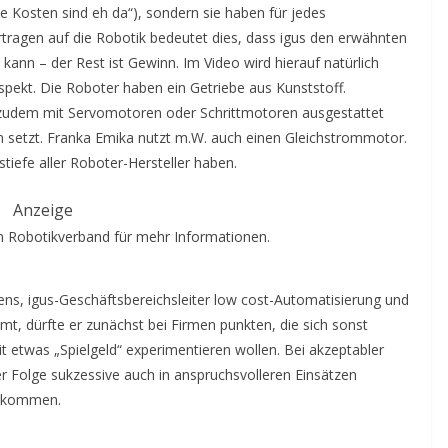
e Kosten sind eh da“), sondern sie haben für jedes
tragen auf die Robotik bedeutet dies, dass igus den erwähnten
 kann – der Rest ist Gewinn. Im Video wird hierauf natürlich
pekt. Die Roboter haben ein Getriebe aus Kunststoff.
d zudem mit Servomotoren oder Schrittmotoren ausgestattet
 setzt. Franka Emika nutzt m.W. auch einen Gleichstrommotor.
tiefe aller Roboter-Hersteller haben.
Anzeige
 Robotikverband für mehr Informationen.
s, igus-Geschäftsbereichsleiter low cost-Automatisierung und
t, dürfte er zunächst bei Firmen punkten, die sich sonst
etwas „Spielgeld“ experimentieren wollen. Bei akzeptabler
er Folge sukzessive auch in anspruchsvolleren Einsätzen
bekommen.