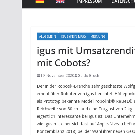
IMPRESSUM
DATENSCH
ALLGEMEIN
IGUS (KEIN MRK)
MEINUNG
igus mit Umsatzrendi
mit Cobots?
19. November 2020
Guido Bruch
Der in der Robotik-Branche sehr geschätzte Wolf
erneut über Roboter von igus berichtet. Höhepun
als Prototyp bekannte Modell robolink® ReBeL® a
Reichweite von 80 cm und eine Traglast von 2 kg. K
eigentlich Interessante bei igus ist: Das Unterne
wie igus mit einer sich fast auf Apple-Niveau befi
Konzernbilanz 2018) bei der Wahl ihrer neuen Gesc