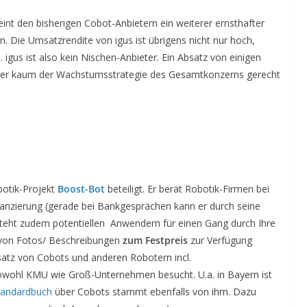
int den bisherigen Cobot-Anbietern ein weiterer ernsthafter
. Die Umsatzrendite von igus ist übrigens nicht nur hoch,
igus ist also kein Nischen-Anbieter. Ein Absatz von einigen
aher kaum der Wachstumsstrategie des Gesamtkonzerns gerecht
botik-Projekt
Boost-Bot
beteiligt. Er berät Robotik-Firmen bei
nzierung (gerade bei Bankgesprächen kann er durch seine
r steht zudem potentiellen Anwendern für einen Gang durch Ihre
s von Fotos/ Beschreibungen
zum Festpreis
zur Verfügung
satz von Cobots und anderen Robotern incl.
sowohl KMU wie Groß-Unternehmen besucht. U.a. in Bayern ist
tandardbuch
über Cobots stammt ebenfalls von ihm. Dazu