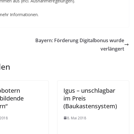
ammen aus (incl. Ausnahmeregelungen).
mehr Informationen.
Bayern: Förderung Digitalbonus wurde
verlängert
len
obotern
Igus – unschlagbar
bildende
im Preis
rn“
(Baukastensystem)
 2018
8. Mai 2018