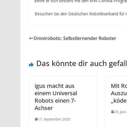
kennt er sich bestens mit den KfW-Corona-Progr
Besuchen Sie den Deutschen Robotikverband für 
Omnirobotic: Selbstlernender Roboter
Das könnte dir auch gefal
igus macht aus
Mit R
einem Universal
Auszu
Robots einen 7-
„köde
Achser
20. Juni
17. September 2020