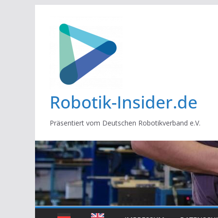
Zum
Inhalt
springen
Robotik-Insider.de
Präsentiert vom Deutschen Robotikverband e.V.