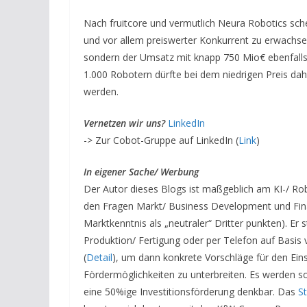
Nach fruitcore und vermutlich Neura Robotics sche
und vor allem preiswerter Konkurrent zu erwachsen
sondern der Umsatz mit knapp 750 Mio€ ebenfalls. 
1.000 Robotern dürfte bei dem niedrigen Preis d
werden.
V
ernetzen wir uns?
LinkedIn
-> Zur Cobot-Gruppe auf LinkedIn (
Link
)
In eigener Sache/ Werbung
Der Autor dieses Blogs ist maßgeblich am KI-/ Ro
den Fragen Markt/ Business Development und Fina
Marktkenntnis als „neutraler“ Dritter punkten). E
Produktion/ Fertigung oder per Telefon auf Basi
(
Detail
), um dann konkrete Vorschläge für den Ein
Fördermöglichkeiten zu unterbreiten. Es werden 
eine 50%ige Investitionsförderung denkbar. Das
S