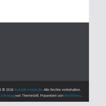
ht © 2026
Robotik-Insider.de
. Alle Rechte vorbehalten.
ColorMag
von ThemeGrill. Präsentiert von
WordPress
.