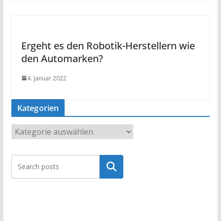
Ergeht es den Robotik-Herstellern wie
den Automarken?
4. Januar 2022
Kategorien
K
a
t
Suchen
e
g
o
r
i