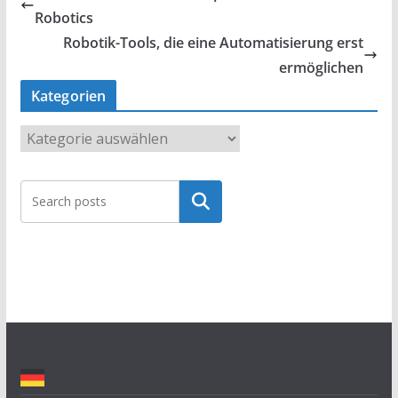
Robotics
Robotik-Tools, die eine Automatisierung erst
ermöglichen
Kategorien
K
a
t
Suchen
e
g
o
r
i
e
n