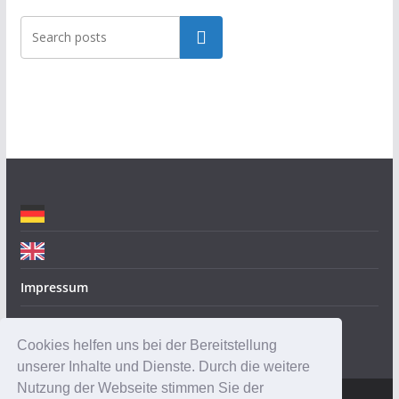
t
Suchen
e
g
o
r
i
e
n
Impressum
Datenschutz
Cookies helfen uns bei der Bereitstellung
unserer Inhalte und Dienste. Durch die weitere
Nutzung der Webseite stimmen Sie der