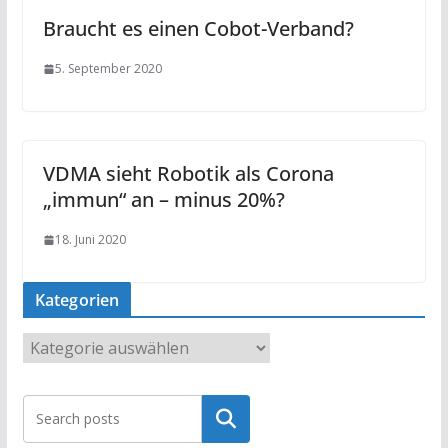
Braucht es einen Cobot-Verband?
5. September 2020
VDMA sieht Robotik als Corona
„immun“ an – minus 20%?
18. Juni 2020
Kategorien
K
a
t
Suchen
e
g