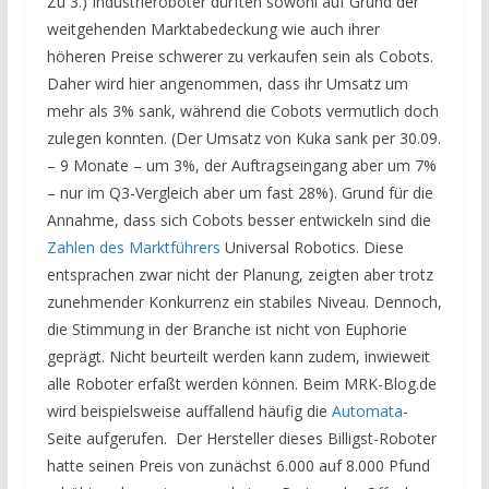
Zu 3.) Industrieroboter dürften sowohl auf Grund der
weitgehenden Marktabedeckung wie auch ihrer
höheren Preise schwerer zu verkaufen sein als Cobots.
Daher wird hier angenommen, dass ihr Umsatz um
mehr als 3% sank, während die Cobots vermutlich doch
zulegen konnten. (Der Umsatz von Kuka sank per 30.09.
– 9 Monate – um 3%, der Auftragseingang aber um 7%
– nur im Q3-Vergleich aber um fast 28%). Grund für die
Annahme, dass sich Cobots besser entwickeln sind die
Zahlen des Marktführers
Universal Robotics. Diese
entsprachen zwar nicht der Planung, zeigten aber trotz
zunehmender Konkurrenz ein stabiles Niveau. Dennoch,
die Stimmung in der Branche ist nicht von Euphorie
geprägt. Nicht beurteilt werden kann zudem, inwieweit
alle Roboter erfaßt werden können. Beim MRK-Blog.de
wird beispielsweise auffallend häufig die
Automata
-
Seite aufgerufen. Der Hersteller dieses Billigst-Roboter
hatte seinen Preis von zunächst 6.000 auf 8.000 Pfund