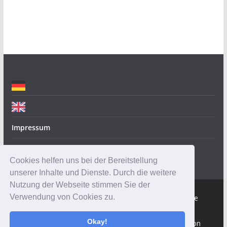
o
r
i
e
n
Impressum
Datenschutz
Cookies helfen uns bei der Bereitstellung
unserer Inhalte und Dienste. Durch die weitere
Nutzung der Webseite stimmen Sie der
Verwendung von Cookies zu.
Copyright © 2026
Robotik-Insider.de
. Alle Rechte
vorbehalten.
Okay!
Theme:
ColorMag
von ThemeGrill. Präsentiert von