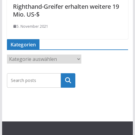
Righthand-Greifer erhalten weitere 19
Mio. US-$
5. November 2021
Kategorien
K
a
t
Suchen
e
g
o
r
i
e
n