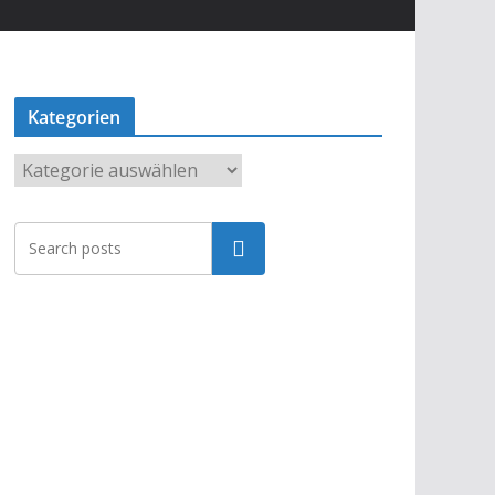
Kategorien
K
a
t
Suchen
e
g
o
r
i
e
n