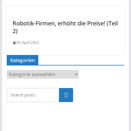
Robotik-Firmen, erhöht die Preise! (Teil
2)
30. April 2022
Kategorien
K
a
t
Suchen
e
g
o
r
i