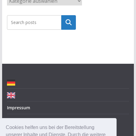
a
t
Suchen
e
g
o
r
i
e
n
Impressum
Datenschutz
Cookies helfen uns bei der Bereitstellung
unserer Inhalte und Dienste. Durch die weitere