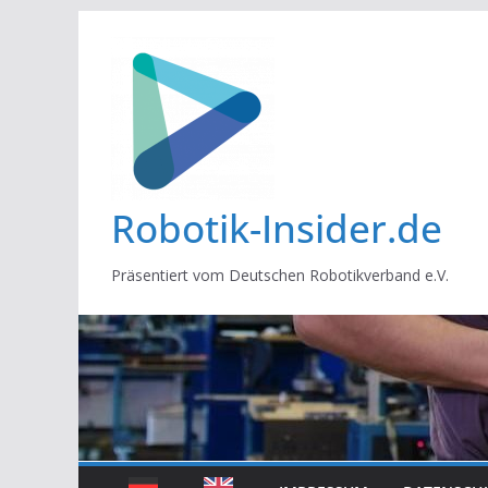
Zum
Inhalt
springen
Robotik-Insider.de
Präsentiert vom Deutschen Robotikverband e.V.