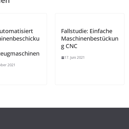
len
utomatisiert
Fallstudie: Einfache
inenbeschicku
Maschinenbestückun
g CNC
zeugmaschinen
17. Juni 2021
ober 2021