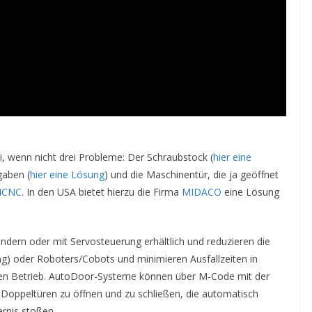
, wenn nicht drei Probleme: Der Schraubstock (
hier eine
gaben (
hier eine Lösung
) und die Maschinentür, die ja geöffnet
4CNC
. In den USA bietet hierzu die Firma
MIDACO
eine Lösung
dern oder mit Servosteuerung erhältlich und reduzieren die
g) oder Roboters/Cobots und minimieren Ausfallzeiten in
ten Betrieb. AutoDoor-Systeme können über M-Code mit der
oppeltüren zu öffnen und zu schließen, die automatisch
rnis stoßen.