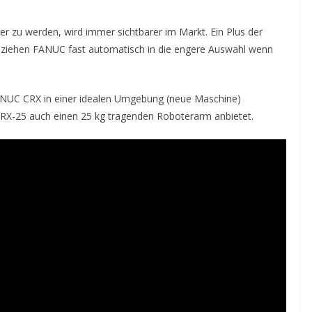
 zu werden, wird immer sichtbarer im Markt. Ein Plus der
, ziehen FANUC fast automatisch in die engere Auswahl wenn
FANUC CRX in einer idealen Umgebung (neue Maschine)
CRX-25 auch einen 25 kg tragenden Roboterarm anbietet.