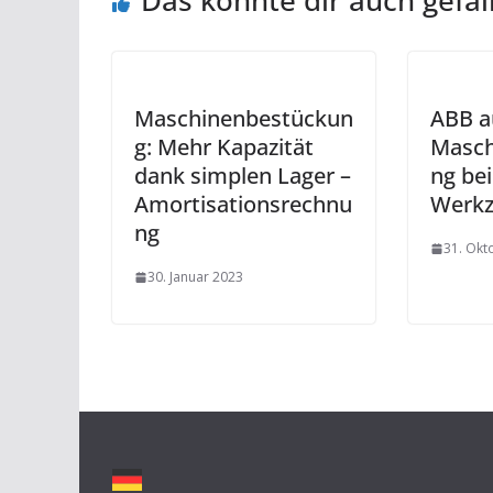
Das könnte dir auch gefal
Maschinenbestückun
ABB a
g: Mehr Kapazität
Masch
dank simplen Lager –
ng bei
Amortisationsrechnu
Werk
ng
31. Okt
30. Januar 2023