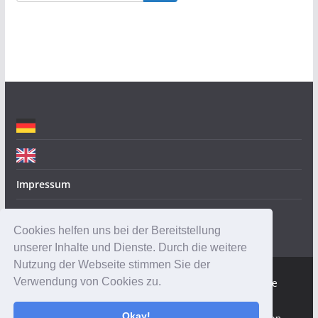
g
o
r
i
e
n
Impressum
Datenschutz
Cookies helfen uns bei der Bereitstellung
unserer Inhalte und Dienste. Durch die weitere
Nutzung der Webseite stimmen Sie der
Verwendung von Cookies zu.
Copyright © 2026
Robotik-Insider.de
. Alle Rechte
vorbehalten.
Okay!