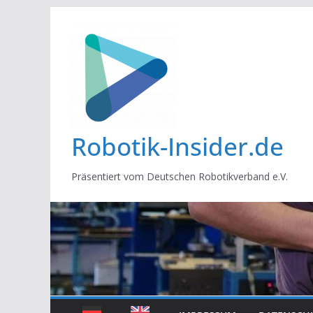
Zum
Inhalt
springen
Robotik-Insider.de
Präsentiert vom Deutschen Robotikverband e.V.