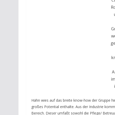
C
R
G
wo
ge
k
A
im
Hähn wies auf das breite know-how der Gruppe hi
großes Potential enthalte. Aus der Industrie kom
Bereich. Dieser umfaßt sowohl die Pflege/ Betreuu