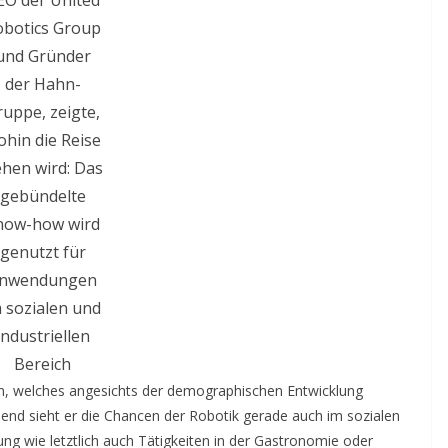
EO der United
obotics Group
und Gründer
der Hahn-
ruppe, zeigte,
hin die Reise
hen wird: Das
gebündelte
now-how wird
genutzt für
nwendungen
 sozialen und
industriellen
Bereich
n, welches angesichts der demographischen Entwicklung
mend sieht er die Chancen der Robotik gerade auch im sozialen
ng wie letztlich auch Tätigkeiten in der Gastronomie oder