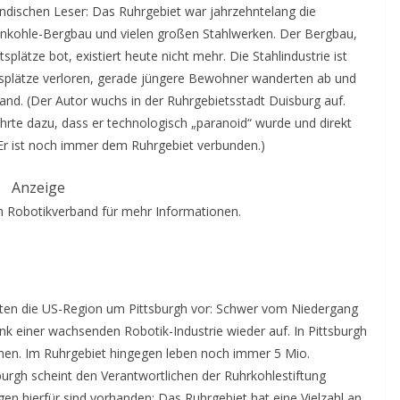
ändischen Leser: Das Ruhrgebiet war jahrzehntelang die
inkohle-Bergbau und vielen großen Stahlwerken. Der Bergbau,
lätze bot, existiert heute nicht mehr. Die Stahlindustrie ist
itsplätze verloren, gerade jüngere Bewohner wanderten ab und
stand. (Der Autor wuchs in der Ruhrgebietsstadt Duisburg auf.
ührte dazu, dass er technologisch „paranoid“ wurde und direkt
r ist noch immer dem Ruhrgebiet verbunden.)
Anzeige
 Robotikverband für mehr Informationen.
aten die US-Region um Pittsburgh vor: Schwer vom Niedergang
dank einer wachsenden Robotik-Industrie wieder auf. In Pittsburgh
n. Im Ruhrgebiet hingegen leben noch immer 5 Mio.
urgh scheint den Verantwortlichen der Ruhrkohlestiftung
 hierfür sind vorhanden: Das Ruhrgebiet hat eine Vielzahl an