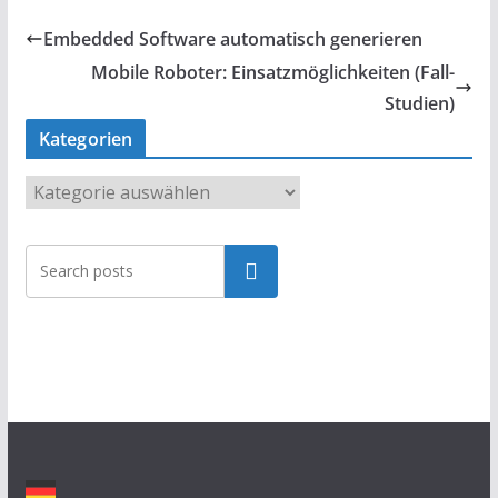
Embedded Software automatisch generieren
Mobile Roboter: Einsatzmöglichkeiten (Fall-
Studien)
Kategorien
K
a
t
Suchen
e
g
o
r
i
e
n