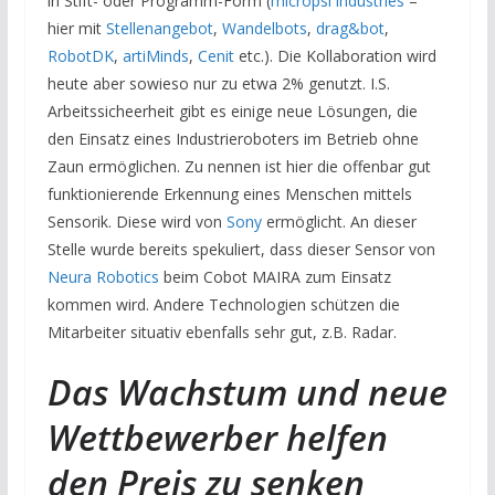
in Stift- oder Programm-Form (
micropsi industries
–
hier mit
Stellenangebot
,
Wandelbots
,
drag&bot
,
RobotDK
,
artiMinds
,
Cenit
etc.). Die Kollaboration wird
heute aber sowieso nur zu etwa 2% genutzt. I.S.
Arbeitssicheerheit gibt es einige neue Lösungen, die
den Einsatz eines Industrieroboters im Betrieb ohne
Zaun ermöglichen. Zu nennen ist hier die offenbar gut
funktionierende Erkennung eines Menschen mittels
Sensorik. Diese wird von
Sony
ermöglicht. An dieser
Stelle wurde bereits spekuliert, dass dieser Sensor von
Neura Robotics
beim Cobot MAIRA zum Einsatz
kommen wird. Andere Technologien schützen die
Mitarbeiter situativ ebenfalls sehr gut, z.B. Radar.
Das Wachstum und neue
Wettbewerber helfen
den Preis zu senken